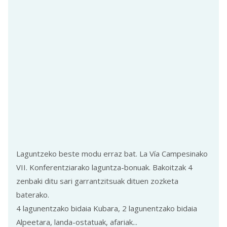
Laguntzeko beste modu erraz bat. La Vía Campesinako
VII. Konferentziarako laguntza-bonuak. Bakoitzak 4
zenbaki ditu sari garrantzitsuak dituen zozketa
baterako.
4 lagunentzako bidaia Kubara, 2 lagunentzako bidaia
Alpeetara, landa-ostatuak, afariak...