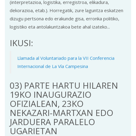
(interpretazioa, logistika, erregistroa, elikadura,
dekorazioa, etab.). Horregatik, zure laguntza eskatzen
dizugu pertsona edo erakunde gisa, erronka politiko,
logistiko eta antolakuntzakoa bete ahal izateko...
IKUSI:
Llamada al Voluntariado para la VII Conferencia
Internacional de La Vía Campesina
03) PARTE HARTU HILAREN
19KO INAUGURAZIO
OFIZIALEAN, 23KO
NEKAZARI-MARTXAN EDO
JARDUERA PARALELO
UGARIETAN