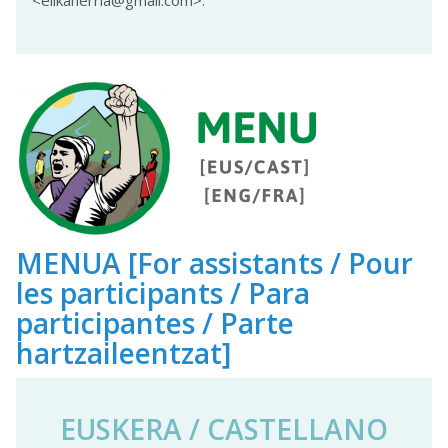
<elikaherria@gmail.com>.
MENUA [For assistants / Pour
les participants / Para
participantes / Parte
hartzaileentzat]
EUSKERA / CASTELLANO