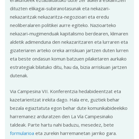
erakundeek eztabaidatuko dute zer aukera eskaintzen
dituzten elikagai-subiranotasunak eta nekazari-
nekazaritzak nekazaritza-negozioari eta eredu
neoliberalaren politikei aurre egiteko. Nazioarteko
nekazari-mugimenduak kapitalismo berdearen, klimaren
aldetik adimenduna den nekazaritzaren eta lurraren eta
gizateriaren arteko oreka arriskuan jartzen duten lurren
eta beste ondasun komun batzuen pilaketaren aurkako
estrategiak bilatuko ditu, hau da, bizia arriskuan jartzen
dutenak.
Via Campesina VII. Konferentzia hedabideentzat eta
kazetarientzat irekita dago. Hala ere, guztiek behar
bezala egiaztatuta egon behar dute komunikabideekiko
harremanez arduratzen den La Vía Campesinako
taldeak. Parte hartu nahi baduzu, mesedez, bete
formularioa
eta zurekin harremanetan jarriko gara.