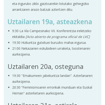
eta inguruko ziklo gaiztoarekin lotutako gehiegizko
arrantzaren arazo batzuk aztertzen ditu.
Uztailaren 19a, asteazkena
9:30 La Vía Campesinako VII. Konferentzia irekitzeko
ekitaldia
[Acto abierto de programa oficial de LVC]
19:30 Hizkuntza gutxituei buruzko mahai-ingurua.
21:00 Nekazarien eskubideen urraketa, txostenaren
aurkezpena.
Uztailaren 20a, osteguna
19:30 "Emakumeen jabekuntza landan". Azterlanaren
aurkezpena.
20:30 “Feminismoaren erronkak munduan eta Euskal
Herrian" asterketaren aurkezpena.