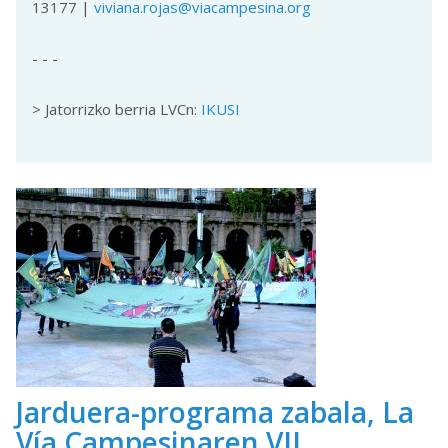
13177 |
viviana.rojas@viacampesina.org
- - -
> Jatorrizko berria LVCn:
IKUSI
Jarduera-programa zabala, La
Vía Campesinaren VII.