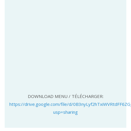
DOWNLOAD MENU / TÉLÉCHARGER:
https://drive.google.com/file/d/0B3nyLyf2hTxiWVRtdFF6ZG
usp=sharing