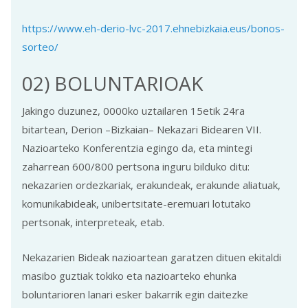
https://www.eh-derio-lvc-2017.ehnebizkaia.eus/bonos-
sorteo/
02) BOLUNTARIOAK
Jakingo duzunez, 0000ko uztailaren 15etik 24ra
bitartean, Derion –Bizkaian– Nekazari Bidearen VII.
Nazioarteko Konferentzia egingo da, eta mintegi
zaharrean 600/800 pertsona inguru bilduko ditu:
nekazarien ordezkariak, erakundeak, erakunde aliatuak,
komunikabideak, unibertsitate-eremuari lotutako
pertsonak, interpreteak, etab.
Nekazarien Bideak nazioartean garatzen dituen ekitaldi
masibo guztiak tokiko eta nazioarteko ehunka
boluntarioren lanari esker bakarrik egin daitezke