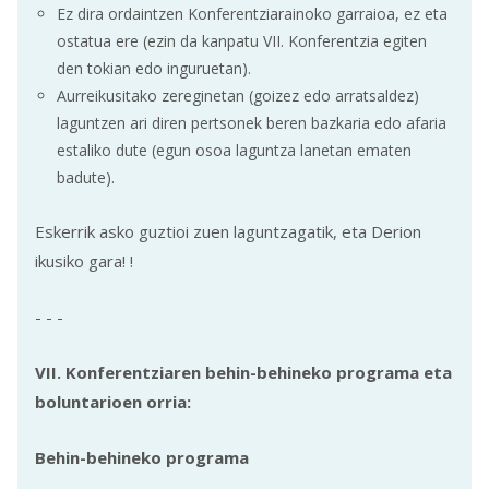
Ez dira ordaintzen Konferentziarainoko garraioa, ez eta
ostatua ere (ezin da kanpatu VII. Konferentzia egiten
den tokian edo inguruetan).
Aurreikusitako zereginetan (goizez edo arratsaldez)
laguntzen ari diren pertsonek beren bazkaria edo afaria
estaliko dute (egun osoa laguntza lanetan ematen
badute).
Eskerrik asko guztioi zuen laguntzagatik, eta Derion
ikusiko gara! !
- - -
VII. Konferentziaren behin-behineko programa eta
boluntarioen orria:
Behin-behineko programa