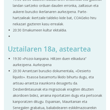
landan sartzeko orduan dauden erronka, zailtasun eta
aukerei buruzko ikerlanaren aurkezpena. Parte-
hartzaileak: ikertzaile taldeko kide bat, COAGeko hiru
nekazari gazteren kasu errealak.
20:30 Emakumeen kultur ekitaldia.
Uztailaren 18a, asteartea
19:30 «Pozoi-kanpaina. Hiltzen duen elikadura”
aurkezpena. Aurkezpena
20:30 Arrantzari buruzko dokumentala, «Desierto
líquido». Itsasoa basamortu likido bihurtu dugu, eta
artisau-arrantza iraunkorra desagertu da.
Desberdintasunak eta migrazioak eragiten dituzten
akordioen bidez, arraina inportatzen dugu eta pertsonak
kanporatzen ditugu. Espainian, Mauritanian eta
Senegalen grabatua, baliabidearen eskkilmazioarekin