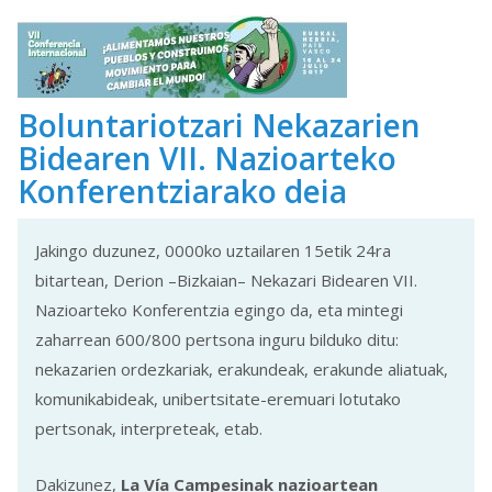
Boluntariotzari Nekazarien
Bidearen VII. Nazioarteko
Konferentziarako deia
Jakingo duzunez, 0000ko uztailaren 15etik 24ra
bitartean, Derion –Bizkaian– Nekazari Bidearen VII.
Nazioarteko Konferentzia egingo da, eta mintegi
zaharrean 600/800 pertsona inguru bilduko ditu:
nekazarien ordezkariak, erakundeak, erakunde aliatuak,
komunikabideak, unibertsitate-eremuari lotutako
pertsonak, interpreteak, etab.
Dakizunez,
La Vía Campesinak nazioartean