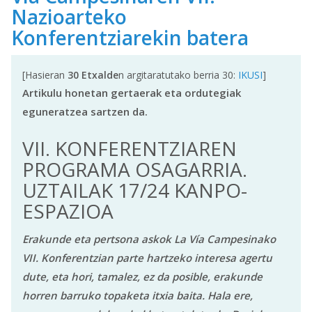
Nazioarteko
Konferentziarekin batera
[Hasieran
30 Etxalde
n argitaratutako berria 30:
IKUSI
]
Artikulu honetan gertaerak eta ordutegiak
eguneratzea sartzen da.
VII. KONFERENTZIAREN
PROGRAMA OSAGARRIA.
UZTAILAK 17/24 KANPO-
ESPAZIOA
Erakunde eta pertsona askok La Vía Campesinako
VII. Konferentzian parte hartzeko interesa agertu
dute, eta hori, tamalez, ez da posible, erakunde
horren barruko topaketa itxia baita. Hala ere,