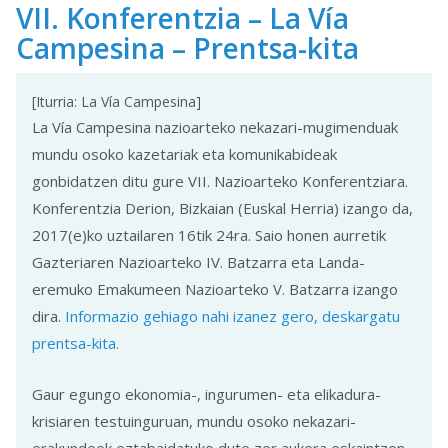
VII. Konferentzia – La Vía
Campesina – Prentsa-kita
[Iturria: La Vía Campesina]
La Vía Campesina nazioarteko nekazari-mugimenduak
mundu osoko kazetariak eta komunikabideak
gonbidatzen ditu gure VII. Nazioarteko Konferentziara.
Konferentzia Derion, Bizkaian (Euskal Herria) izango da,
2017(e)ko uztailaren 16tik 24ra. Saio honen aurretik
Gazteriaren Nazioarteko IV. Batzarra eta Landa-
eremuko Emakumeen Nazioarteko V. Batzarra izango
dira.
Informazio gehiago nahi izanez gero, deskargatu
prentsa-kita.
Gaur egungo ekonomia-, ingurumen- eta elikadura-
krisiaren testuinguruan, mundu osoko nekazari-