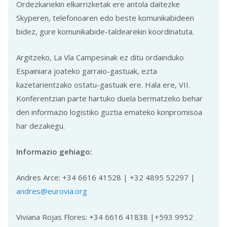
Ordezkariekin elkarrizketak ere antola daitezke
Skyperen, telefonoaren edo beste komunikabideen
bidez, gure komunikabide-taldearekin koordinatuta.
Argitzeko, La Vía Campesinak ez ditu ordainduko
Espainiara joateko garraio-gastuak, ezta
kazetarientzako ostatu-gastuak ere. Hala ere, VII.
Konferentzian parte hartuko duela bermatzeko behar
den informazio logistiko guztia emateko konpromisoa
har dezakegu.
Informazio gehiago:
Andres Arce: +34 6616 41528 | +32 4895 52297 |
andres@eurovia.org
Viviana Rojas Flores: +34 6616 41838 |+593 9952