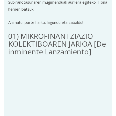
Subiranotasunaren mugimenduak aurrera egiteko. Hona
hemen batzuk.
Animatu, parte hartu, lagundu eta zabaldu!
01) MIKROFINANTZIAZIO
KOLEKTIBOAREN JARIOA [De
inminente Lanzamiento]