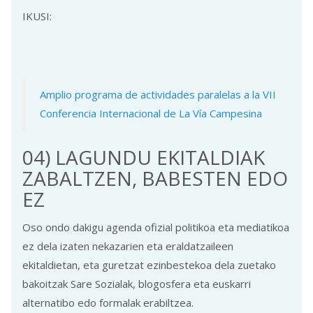
IKUSI:
Amplio programa de actividades paralelas a la VII
Conferencia Internacional de La Vía Campesina
04) LAGUNDU EKITALDIAK
ZABALTZEN, BABESTEN EDO
EZ
Oso ondo dakigu agenda ofizial politikoa eta mediatikoa
ez dela izaten nekazarien eta eraldatzaileen
ekitaldietan, eta guretzat ezinbestekoa dela zuetako
bakoitzak Sare Sozialak, blogosfera eta euskarri
alternatibo edo formalak erabiltzea.