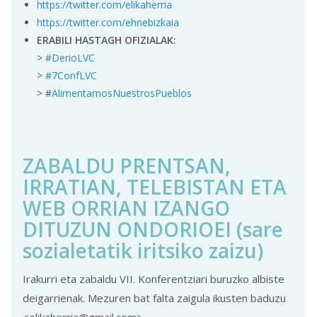
https://twitter.com/elikaherria
https://twitter.com/ehnebizkaia
ERABILI HASTAGH OFIZIALAK:
>
#DerioLVC
>
#7ConfLVC
> #
AlimentamosNuestrosPueblos
ZABALDU PRENTSAN,
IRRATIAN, TELEBISTAN ETA
WEB ORRIAN IZANGO
DITUZUN ONDORIOEI (sare
sozialetatik iritsiko zaizu)
Irakurri eta zabaldu VII. Konferentziari buruzko albiste
deigarrienak. Mezuren bat falta zaigula ikusten baduzu