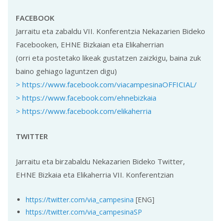
FACEBOOK
Jarraitu eta zabaldu VII. Konferentzia Nekazarien Bideko
Facebooken, EHNE Bizkaian eta Elikaherrian
(orri eta postetako likeak gustatzen zaizkigu, baina zuk
baino gehiago laguntzen digu)
> https://www.facebook.com/viacampesinaOFFICIAL/
> https://www.facebook.com/ehnebizkaia
> https://www.facebook.com/elikaherria
TWITTER
Jarraitu eta birzabaldu Nekazarien Bideko Twitter,
EHNE Bizkaia eta Elikaherria VII. Konferentzian
https://twitter.com/via_campesina
[ENG]
https://twitter.com/via_campesinaSP