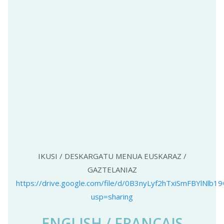
IKUSI / DESKARGATU MENUA EUSKARAZ /
GAZTELANIAZ
https://drive.google.com/file/d/0B3nyLyf2hTxiSmFBYlNlb
usp=sharing
ENGLISH / FRANÇAIS