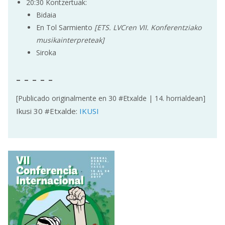
20:30 Kontzertuak:
Bidaia
En Tol Sarmiento
[ETS. LVCren VII. Konferentziako
musikainterpreteak]
Siroka
- - - - -
[Publicado originalmente en 30 #Etxalde | 14. horrialdean]
Ikusi 30 #Etxalde:
IKUSI