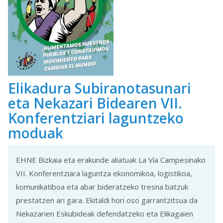
Elikadura Subiranotasunari
eta Nekazari Bidearen VII.
Konferentziari laguntzeko
moduak
EHNE Bizkaia eta erakunde aliatuak La Vía Campesinako
VII. Konferentziara laguntza ekonomikoa, logistikoa,
komunikatiboa eta abar bideratzeko tresna batzuk
prestatzen ari gara. Ekitaldi hori oso garrantzitsua da
Nekazarien Eskubideak defendatzeko eta Elikagaien