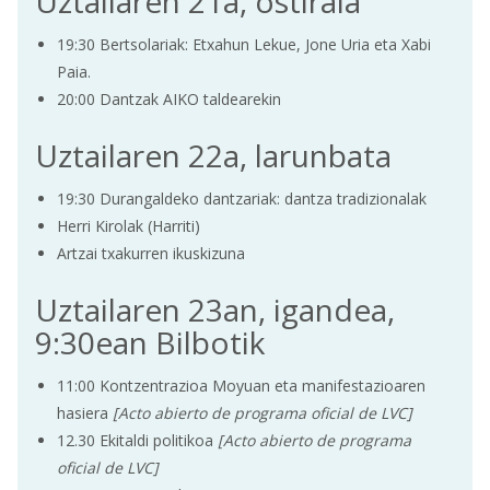
Uztailaren 21a, ostirala
19:30 Bertsolariak: Etxahun Lekue, Jone Uria eta Xabi
Paia.
20:00 Dantzak AIKO taldearekin
Uztailaren 22a, larunbata
19:30 Durangaldeko dantzariak: dantza tradizionalak
Herri Kirolak (Harriti)
Artzai txakurren ikuskizuna
Uztailaren 23an, igandea,
9:30ean Bilbotik
11:00 Kontzentrazioa Moyuan eta manifestazioaren
hasiera
[Acto abierto de programa oficial de LVC]
12.30 Ekitaldi politikoa
[Acto abierto de programa
oficial de LVC]