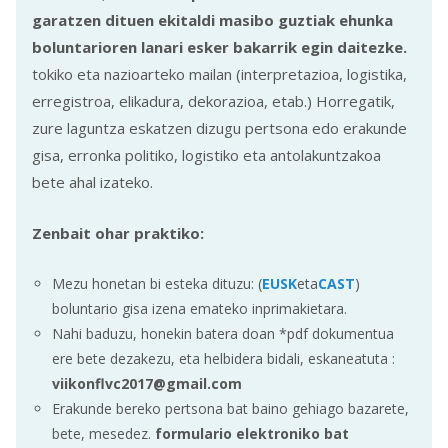
garatzen dituen ekitaldi masibo guztiak ehunka
boluntarioren lanari esker bakarrik egin daitezke.
tokiko eta nazioarteko mailan (interpretazioa, logistika,
erregistroa, elikadura, dekorazioa, etab.) Horregatik,
zure laguntza eskatzen dizugu pertsona edo erakunde
gisa, erronka politiko, logistiko eta antolakuntzakoa
bete ahal izateko.
Zenbait ohar praktiko:
Mezu honetan bi esteka dituzu: (
EUSK
eta
CAST
)
boluntario gisa izena emateko inprimakietara.
Nahi baduzu, honekin batera doan *pdf dokumentua
ere bete dezakezu, eta helbidera bidali, eskaneatuta :
viikonflvc2017@gmail.com
Erakunde bereko pertsona bat baino gehiago bazarete,
bete, mesedez.
formulario elektroniko bat