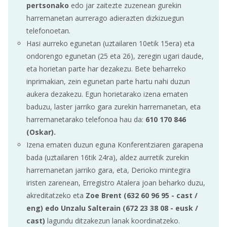
pertsonako
edo jar zaitezte zuzenean gurekin
harremanetan aurrerago adierazten dizkizuegun
telefonoetan.
Hasi aurreko egunetan (uztailaren 10etik 15era) eta
ondorengo egunetan (25 eta 26), zeregin ugari daude,
eta horietan parte har dezakezu. Bete beharreko
inprimakian, zein egunetan parte hartu nahi duzun
aukera dezakezu. Egun horietarako izena ematen
baduzu, laster jarriko gara zurekin harremanetan, eta
harremanetarako telefonoa hau da:
610 170 846
(Oskar).
Izena ematen duzun eguna Konferentziaren garapena
bada (uztailaren 16tik 24ra), aldez aurretik zurekin
harremanetan jarriko gara, eta, Derioko mintegira
iristen zarenean, Erregistro Atalera joan beharko duzu,
akreditatzeko eta
Zoe Brent
(632 60 96 95
- cast /
eng) edo Unzalu Salterain
(672 23 38 08
- eusk /
cast)
lagundu ditzakezun lanak koordinatzeko.