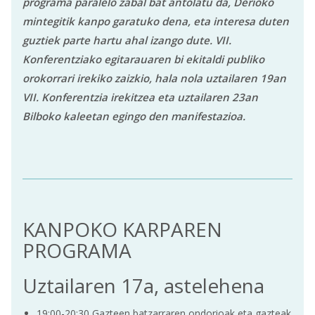
programa paralelo zabal bat antolatu da, Derioko
mintegitik kanpo garatuko dena, eta interesa duten
guztiek parte hartu ahal izango dute. VII.
Konferentziako egitarauaren bi ekitaldi publiko
orokorrari irekiko zaizkio, hala nola uztailaren 19an
VII. Konferentzia irekitzea eta uztailaren 23an
Bilboko kaleetan egingo den manifestazioa.
KANPOKO KARPAREN
PROGRAMA
Uztailaren 17a, astelehena
19:00-20:30 Gazteen batzarraren ondorioak eta gazteak