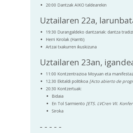
20:00 Dantzak AIKO taldearekin
Uztailaren 22a, larunbat
19:30 Durangaldeko dantzariak: dantza tradiz
Herri Kirolak (Harriti)
Artzai txakurren ikuskizuna
Uztailaren 23an, igandea
11:00 Kontzentrazioa Moyuan eta manifestaz
12.30 Ekitaldi politikoa
[Acto abierto de prog
20:30 Kontzertuak:
Bidaia
En Tol Sarmiento
[ETS. LVCren VII. Konfe
Siroka
- - - - -