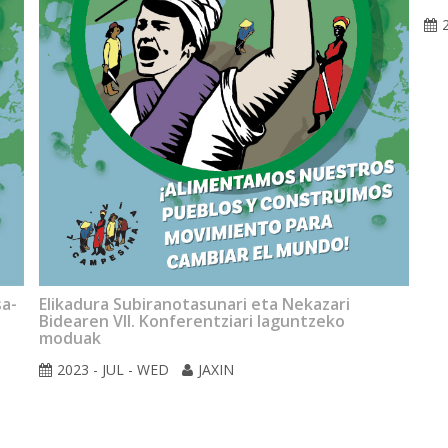
sa-
Elikadura Subiranotasunari eta Nekazari
Bidearen VII. Konferentziari laguntzeko
moduak
2023 - JUL - WED
JAXIN