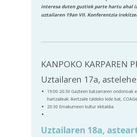
interesa duten guztiek parte hartu ahal iz
uztailaren 19an VII. Konferentzia irekitz
KANPOKO KARPAREN 
Uztailaren 17a, asteleh
19:00-20:30 Gazteen batzarraren ondorioak e
hartzaileak: ikertzaile taldeko kide bat, COAG
20:30 Emakumeen kultur ekitaldia.
Uztailaren 18a, astear