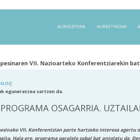
AURKEZPENA
AURRETIKOAK
pesinaren VII. Nazioarteko Konferentziarekin ba
IKUSI
]
ak eguneratzea sartzen da.
 PROGRAMA OSAGARRIA. UZTAILA
inako VII. Konferentzian parte hartzeko interesa agertu dut
aita. Hala ere, programa paralelo zabal bat antolatu da, De