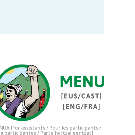
UA [For assistants / Pour les participants /
a participantes / Parte hartzaileentzat]