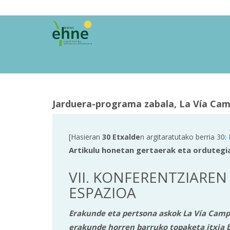
Jarduera-programa zabala, La Vía Cam
[Hasieran
30 Etxalde
n argitaratutako berria 30:
Artikulu honetan gertaerak eta ordutegi
VII. KONFERENTZIAREN
ESPAZIOA
Erakunde eta pertsona askok La Vía Campes
erakunde horren barruko topaketa itxia b