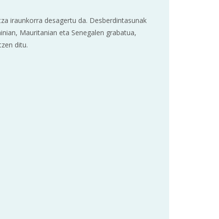
ntza iraunkorra desagertu da. Desberdintasunak
ainian, Mauritanian eta Senegalen grabatua,
zen ditu.