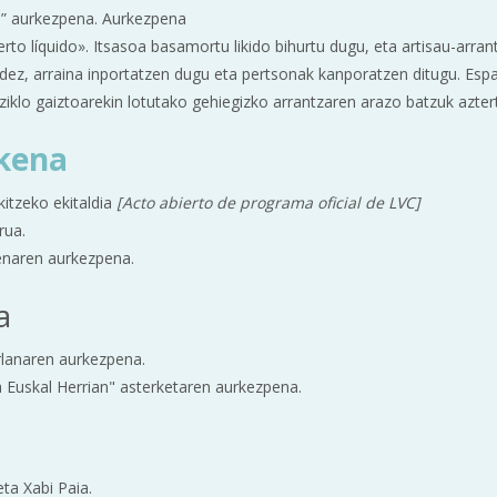
ra” aurkezpena. Aurkezpena
rto líquido». Itsasoa basamortu likido bihurtu dugu, eta artisau-arra
idez, arraina inportatzen dugu eta pertsonak kanporatzen ditugu. Esp
ziklo gaiztoarekin lotutako gehiegizko arrantzaren arazo batzuk aztert
zkena
itzeko ekitaldia
[Acto abierto de programa oficial de LVC]
rua.
enaren aurkezpena.
a
lanaren aurkezpena.
Euskal Herrian" asterketaren aurkezpena.
ta Xabi Paia.