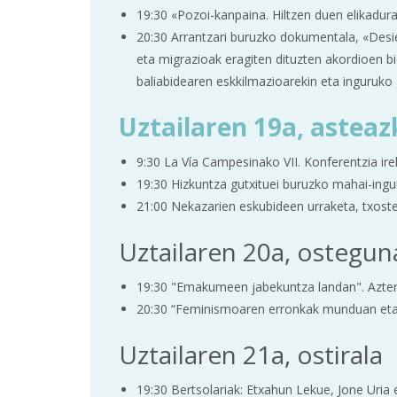
19:30 «Pozoi-kanpaina. Hiltzen duen elikadu
20:30 Arrantzari buruzko dokumentala, «Desie
eta migrazioak eragiten dituzten akordioen b
baliabidearen eskkilmazioarekin eta inguruko 
Uztailaren 19a, astea
9:30 La Vía Campesinako VII. Konferentzia irek
19:30 Hizkuntza gutxituei buruzko mahai-ingu
21:00 Nekazarien eskubideen urraketa, txost
Uztailaren 20a, ostegun
19:30 "Emakumeen jabekuntza landan". Azter
20:30 “Feminismoaren erronkak munduan eta 
Uztailaren 21a, ostirala
19:30 Bertsolariak: Etxahun Lekue, Jone Uria e