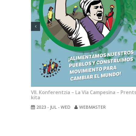
VII. Konferentzia – La Vía Campesina – Prent
kita
2023 - JUL - WED
WEBMASTER