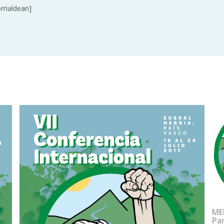
rrialdean]
MEN
Par