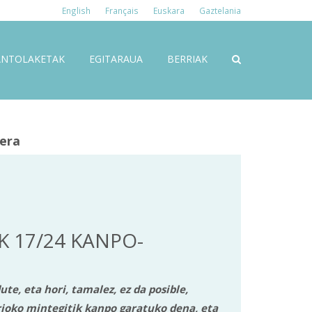
English
Français
Euskara
Gaztelania
ANTOLAKETAK
EGITARAUA
BERRIAK
tera
K 17/24 KANPO-
e, eta hori, tamalez, ez da posible,
rioko mintegitik kanpo garatuko dena, eta