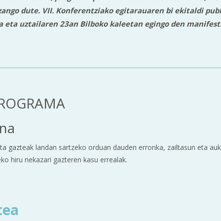
ango dute. VII. Konferentziako egitarauaren bi ekitaldi publ
ea eta uztailaren 23an Bilboko kaleetan egingo den manifest
PROGRAMA
ena
ta gazteak landan sartzeko orduan dauden erronka, zailtasun eta auk
eko hiru nekazari gazteren kasu errealak.
tea