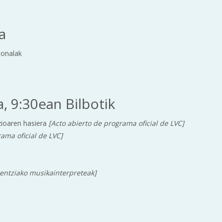
a
ionalak
, 9:30ean Bilbotik
ioaren hasiera
[Acto abierto de programa oficial de LVC]
rama oficial de LVC]
rentziako musikainterpreteak]