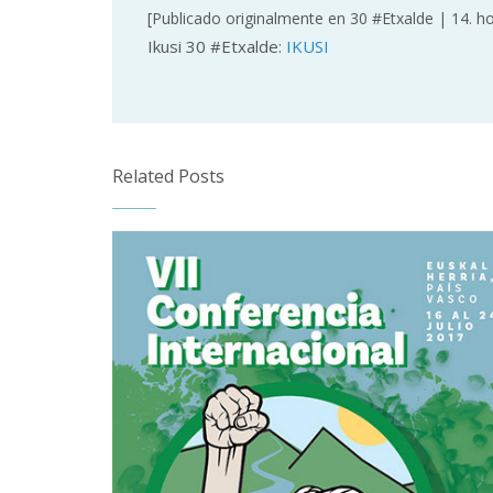
[Publicado originalmente en 30 #Etxalde | 14. ho
Ikusi 30 #Etxalde:
IKUSI
Related Posts
VII.