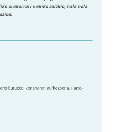
iko orokorrari irekiko zaizkio, hala nola
azioa.
erei buruzko ikerlanaren aurkezpena. Parte-