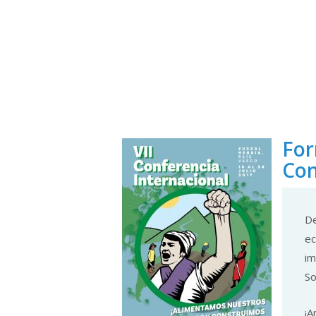
For
Con
De
ec
im
So
¡A