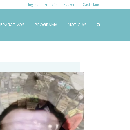
Inglés
Francés
Euskera
Castellano
EPARATIVOS
PROGRAMA
NOTICIAS