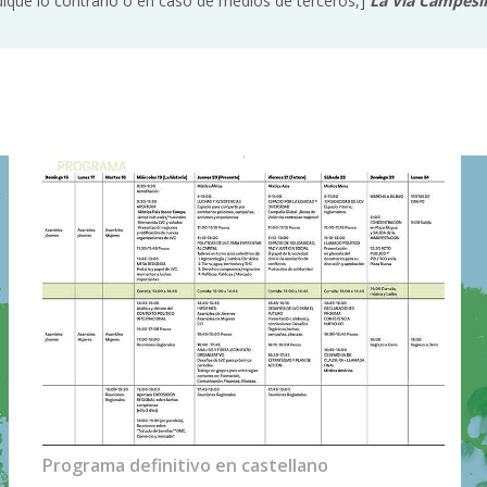
dique lo contrario o en caso de medios de terceros,]
La Vía Campesi
Programa definitivo en castellano